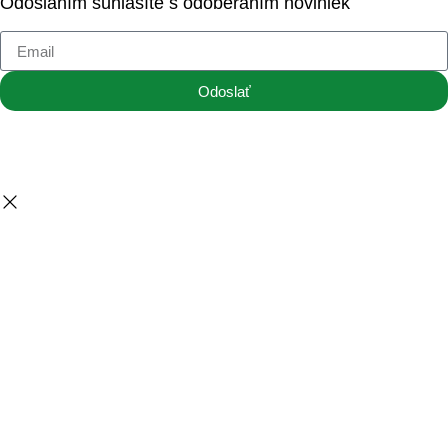
Odoslaním súhlasíte s odoberaním noviniek
Odoslať