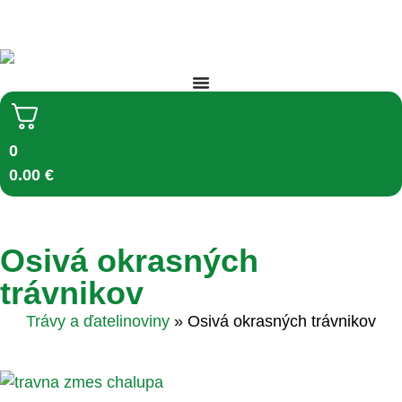
DORUČENIE ZDARMA NAD 50 € (do 15 kg a od 400+ kg) ➔
0
0.00
€
Osivá okrasných
trávnikov
Trávy a ďatelinoviny
»
Osivá okrasných trávnikov