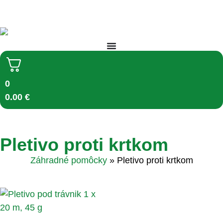
DORUČENIE ZDARMA NAD 50 € (do 15 kg a od 400+ kg) ➔
0
0.00
€
Pletivo proti krtkom
Záhradné pomôcky
»
Pletivo proti krtkom