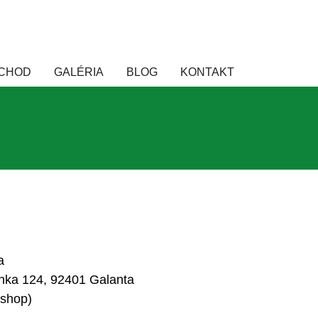
DORUČENIE ZDARMA NAD 50 € (do 15 kg a od 400+ kg) 
CHOD
GALÉRIA
BLOG
KONTAKT
a
inka 124, 92401 Galanta
-shop)