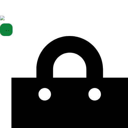
DORUČENIE ZDARMA NAD 50 € (do 15 kg a od 400+ kg) ➔