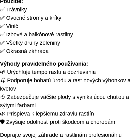
Použitie:
✅ Trávniky
✅ Ovocné stromy a kríky
✅ Vinič
✅ Izbové a balkónové rastliny
✅ Všetky druhy zeleniny
✅ Okrasná záhrada
Výhody pravidelného používania:
🌱 Urýchľuje tempo rastu a dozrievania
🍒 Podporuje bohatú úrodu a rast nových výhonkov a
kvetov
🍅 Zabezpečuje väčšie plody s vynikajúcou chuťou a
sýtymi farbami
🌿 Prispieva k lepšiemu zdraviu rastlín
🛡️ Zvyšuje odolnosť proti škodcom a chorobám
Doprajte svojej záhrade a rastlinám profesionálnu