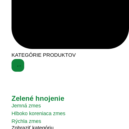
KATEGÓRIE PRODUKTOV
Zelené hnojenie
Jemná zmes
Hlboko koreniaca zmes
Rýchla zmes
Zobraziť kategóriu