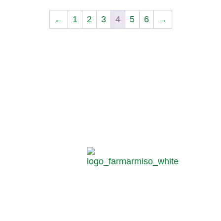
←
1
2
3
4
5
6
→