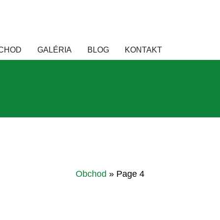
DORUČENIE ZDARMA NAD 50 € (do 15 kg a od 400+ kg) 
CHOD
GALÉRIA
BLOG
KONTAKT
Obchod
»
Page 4